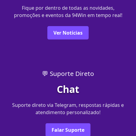
Fique por dentro de todas as novidades,
promoções e eventos da 94Win em tempo real!
Ver Notícias
💬 Suporte Direto
Chat
Suporte direto via Telegram, respostas rápidas e
atendimento personalizado!
Falar Suporte