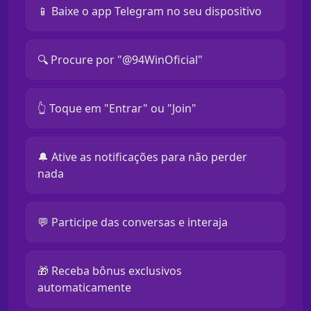
📱 Baixe o app Telegram no seu dispositivo
🔍 Procure por "@94WinOficial"
👆 Toque em "Entrar" ou "Join"
🔔 Ative as notificações para não perder
nada
💬 Participe das conversas e interaja
🎁 Receba bônus exclusivos
automaticamente