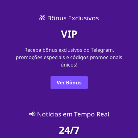
🎁 Bônus Exclusivos
VIP
Receba bônus exclusivos do Telegram,
promoções especiais e códigos promocionais
únicos!
Ver Bônus
📢 Notícias em Tempo Real
24/7