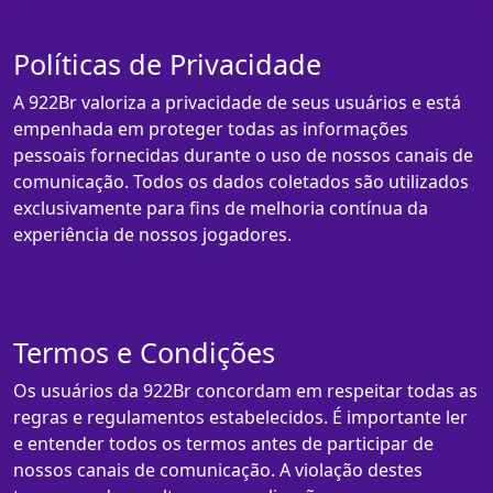
Políticas de Privacidade
A 922Br valoriza a privacidade de seus usuários e está
empenhada em proteger todas as informações
pessoais fornecidas durante o uso de nossos canais de
comunicação. Todos os dados coletados são utilizados
exclusivamente para fins de melhoria contínua da
experiência de nossos jogadores.
Termos e Condições
Os usuários da 922Br concordam em respeitar todas as
regras e regulamentos estabelecidos. É importante ler
e entender todos os termos antes de participar de
nossos canais de comunicação. A violação destes