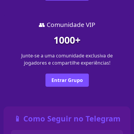
👥 Comunidade VIP
1000+
Junte-se a uma comunidade exclusiva de
jogadores e compartilhe experiências!
Entrar Grupo
📱 Como Seguir no Telegram