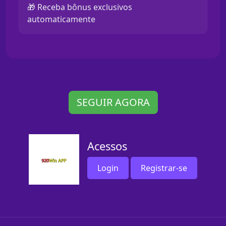
🎁 Receba bônus exclusivos
automaticamente
SEGUIR AGORA
Acessos
Login
Registrar-se