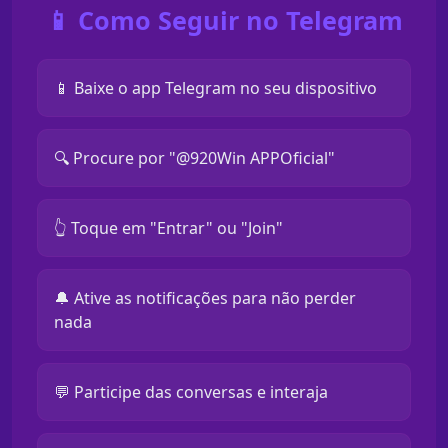
📱 Como Seguir no Telegram
📱 Baixe o app Telegram no seu dispositivo
🔍 Procure por "@920Win APPOficial"
👆 Toque em "Entrar" ou "Join"
🔔 Ative as notificações para não perder
nada
💬 Participe das conversas e interaja