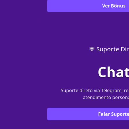
Ver Bônus
💬 Suporte Di
Cha
Suporte direto via Telegram, r
atendimento persona
Falar Suport