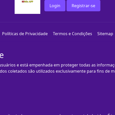
Login
Registrar-se
Políticas de Privacidade
Termos e Condições
Sitemap
de
 usuários e está empenhada em proteger todas as informaç
os coletados são utilizados exclusivamente para fins de m