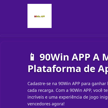
📱 90Win APP A 
Plataforma de A
Cadastre-se na 90Win APP para ganhar 
cada recarga. Com a 90Win APP, você t
incríveis e uma experiência de jogo inig
vencedores agora!