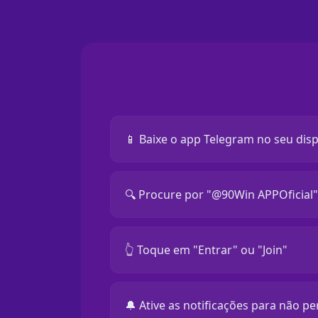
📱 Baixe o app Telegram no seu disp
🔍 Procure por "@90Win APPOficial"
👆 Toque em "Entrar" ou "Join"
🔔 Ative as notificações para não p