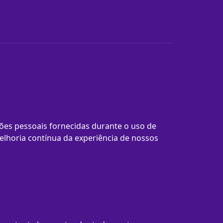
ões pessoais fornecidas durante o uso de
elhoria contínua da experiência de nossos