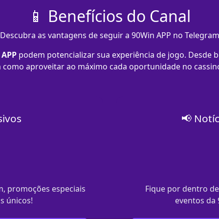
📱 Benefícios do Canal
Descubra as vantagens de seguir a 90Win APP no Telegra
 APP
podem potencializar sua experiência de jogo. Desde bô
 como aproveitar ao máximo cada oportunidade no cassino
sivos
📢 Notí
m, promoções especiais
Fique por dentro d
s únicos!
eventos da 