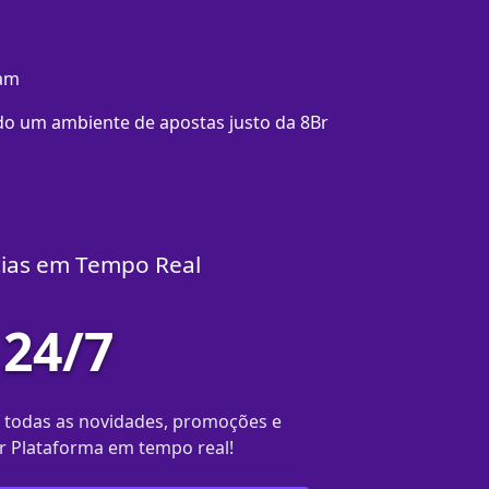
ram
do um ambiente de apostas justo da 8Br
cias em Tempo Real
24/7
e todas as novidades, promoções e
r Plataforma em tempo real!