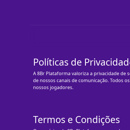
Políticas de Privacida
A 8Br Plataforma valoriza a privacidade de
de nossos canais de comunicação. Todos os 
nossos jogadores.
Termos e Condições