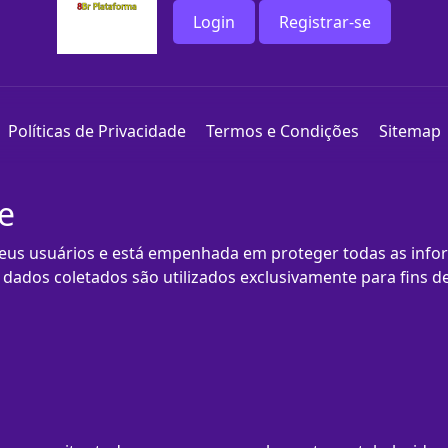
Login
Registrar-se
Políticas de Privacidade
Termos e Condições
Sitemap
de
 seus usuários e está empenhada em proteger todas as inf
dados coletados são utilizados exclusivamente para fins d