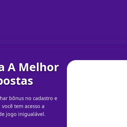
a A Melhor
postas
har bônus no cadastro e
 você tem acesso a
e jogo inigualável.