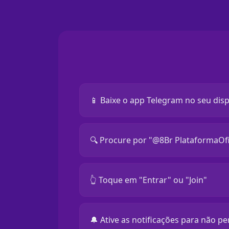
📱 Baixe o app Telegram no seu disp
🔍 Procure por "@8Br PlataformaOfi
👆 Toque em "Entrar" ou "Join"
🔔 Ative as notificações para não p