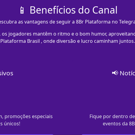
📱 Benefícios do Canal
scubra as vantagens de seguir a 8Br Plataforma no Teleg
 , os jogadores mantêm o ritmo e o bom humor, aproveitan
Plataforma Brasil , onde diversão e lucro caminham juntos.
sivos
📢 Notí
m, promoções especiais
Fique por dentro d
s únicos!
eventos da 8B