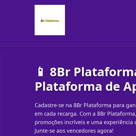
📱 8Br Plataform
Plataforma de A
Cadastre-se na 8Br Plataforma para gan
em cada recarga. Com a 8Br Plataforma,
promoções incríveis e uma experiência d
Junte-se aos vencedores agora!