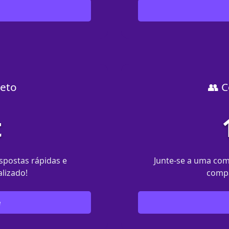
reto
👥 
t
espostas rápidas e
Junte-se a uma com
lizado!
compa
e