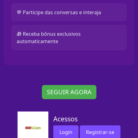
💬 Participe das conversas e interaja
🎁 Receba bônus exclusivos
automaticamente
SEGUIR AGORA
Acessos
Login
Registrar-se