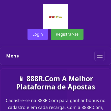
Login
Registrar-se
Menu
📱 888R.Com A Melhor
Plataforma de Apostas
Cadastre-se na 888R.Com para ganhar bônus no
cadastro e em cada recarga. Com a 888R.Com,