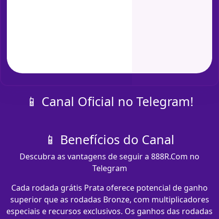
📱 Canal Oficial no Telegram!
📱 Benefícios do Canal
Descubra as vantagens de seguir a 888R.Com no
Telegram
Cada rodada grátis Prata oferece potencial de ganho
superior que as rodadas Bronze, com multiplicadores
especiais e recursos exclusivos. Os ganhos das rodadas