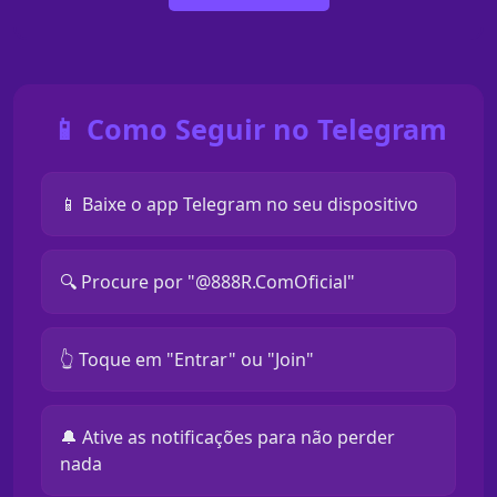
📱 Como Seguir no Telegram
📱 Baixe o app Telegram no seu dispositivo
🔍 Procure por "@888R.ComOficial"
👆 Toque em "Entrar" ou "Join"
🔔 Ative as notificações para não perder
nada