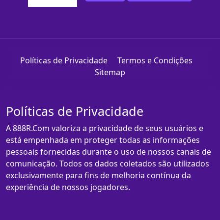
Políticas de Privacidade
Termos e Condições
Sitemap
Políticas de Privacidade
A 888R.Com valoriza a privacidade de seus usuários e
está empenhada em proteger todas as informações
pessoais fornecidas durante o uso de nossos canais de
comunicação. Todos os dados coletados são utilizados
exclusivamente para fins de melhoria contínua da
experiência de nossos jogadores.