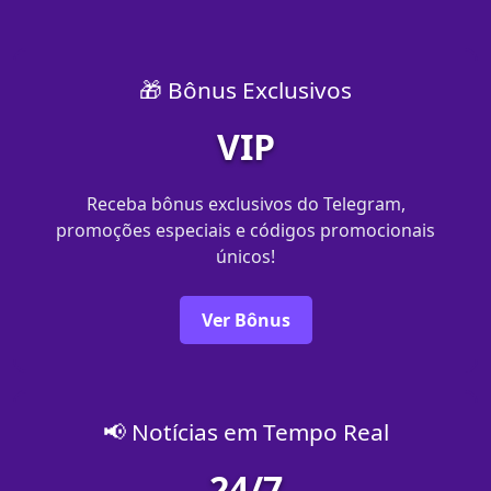
🎁 Bônus Exclusivos
VIP
Receba bônus exclusivos do Telegram,
promoções especiais e códigos promocionais
únicos!
Ver Bônus
📢 Notícias em Tempo Real
24/7