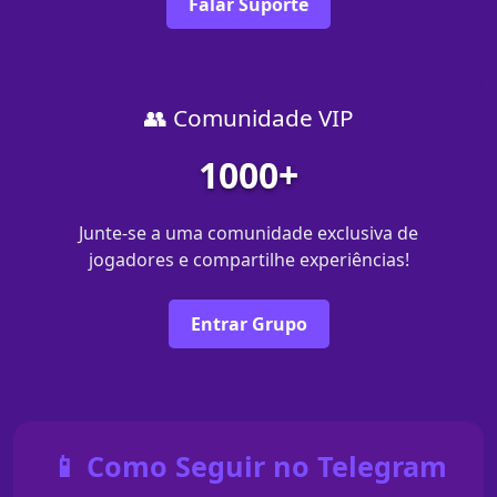
Falar Suporte
👥 Comunidade VIP
1000+
Junte-se a uma comunidade exclusiva de
jogadores e compartilhe experiências!
Entrar Grupo
📱 Como Seguir no Telegram