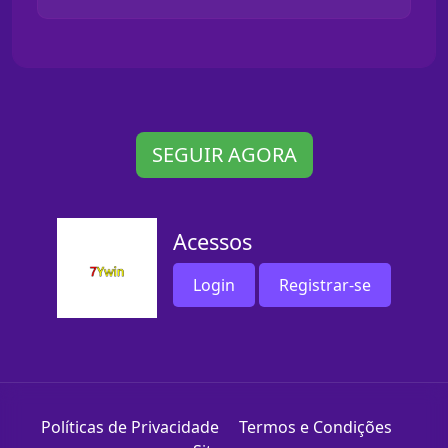
SEGUIR AGORA
Acessos
Login
Registrar-se
Políticas de Privacidade
Termos e Condições