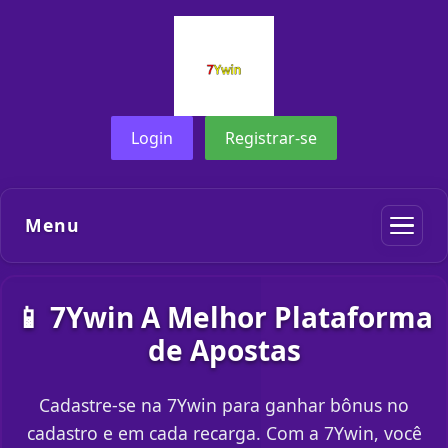
Login
Registrar-se
Menu
📱 7Ywin A Melhor Plataforma
de Apostas
Cadastre-se na 7Ywin para ganhar bônus no
cadastro e em cada recarga. Com a 7Ywin, você