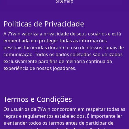
Sitemap
Políticas de Privacidade
A 7Ywin valoriza a privacidade de seus usuários e está
empenhada em proteger todas as informações
pessoais fornecidas durante o uso de nossos canais de
comunicação. Todos os dados coletados são utilizados
exclusivamente para fins de melhoria contínua da
experiência de nossos jogadores.
Termos e Condições
Os usuários da 7Ywin concordam em respeitar todas as
regras e regulamentos estabelecidos. É importante ler
e entender todos os termos antes de participar de