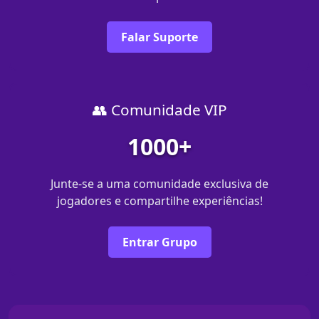
Falar Suporte
👥 Comunidade VIP
1000+
Junte-se a uma comunidade exclusiva de
jogadores e compartilhe experiências!
Entrar Grupo