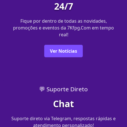
24/7
Fique por dentro de todas as novidades,
promoções e eventos da 7Kfpg.Com em tempo
real!
Ver Notícias
💬 Suporte Direto
Chat
Suporte direto via Telegram, respostas rápidas e
atendimento personalizado!