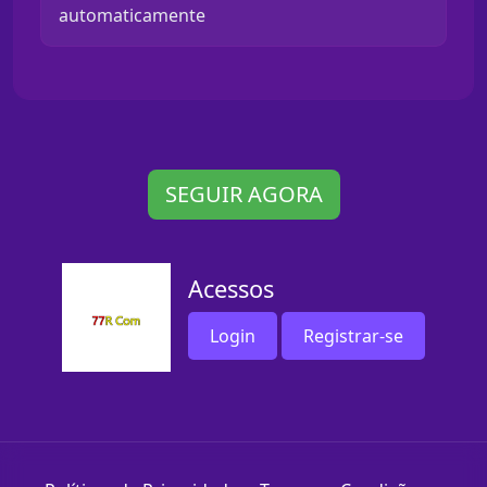
automaticamente
SEGUIR AGORA
Acessos
Login
Registrar-se