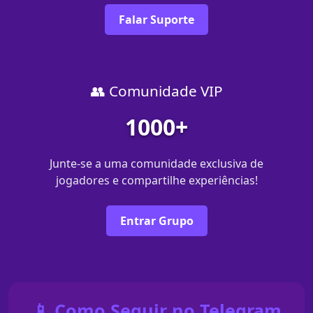
Falar Suporte
👥 Comunidade VIP
1000+
Junte-se a uma comunidade exclusiva de
jogadores e compartilhe experiências!
Entrar Grupo
📱 Como Seguir no Telegram