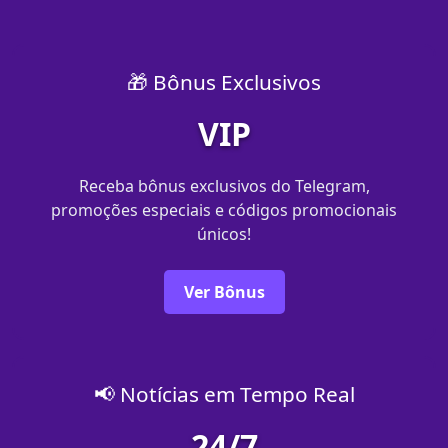
🎁 Bônus Exclusivos
VIP
Receba bônus exclusivos do Telegram,
promoções especiais e códigos promocionais
únicos!
Ver Bônus
📢 Notícias em Tempo Real
24/7