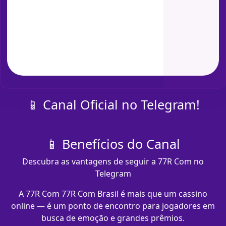
📱 Canal Oficial no Telegram!
📱 Benefícios do Canal
Descubra as vantagens de seguir a 77R Com no
Telegram
A 77R Com 77R Com Brasil é mais que um cassino
online — é um ponto de encontro para jogadores em
busca de emoção e grandes prêmios.