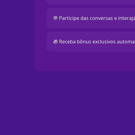
💬 Participe das conversas e interaj
🎁 Receba bônus exclusivos autom