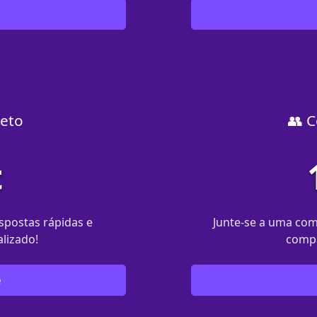
reto
👥 
t
espostas rápidas e
Junte-se a uma com
lizado!
compa
e