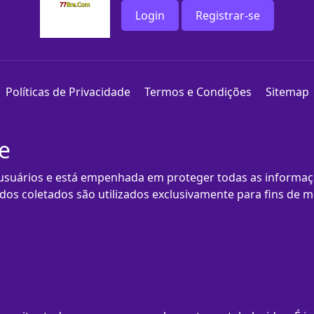
Login
Registrar-se
Políticas de Privacidade
Termos e Condições
Sitemap
de
 usuários e está empenhada em proteger todas as informaç
os coletados são utilizados exclusivamente para fins de m