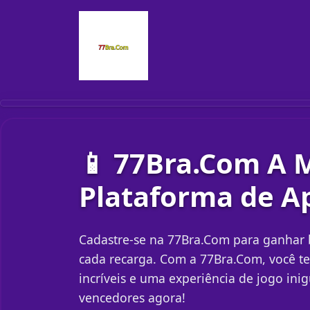
📱 77Bra.Com A 
Plataforma de A
Cadastre-se na 77Bra.Com para ganhar 
cada recarga. Com a 77Bra.Com, você t
incríveis e uma experiência de jogo inig
vencedores agora!