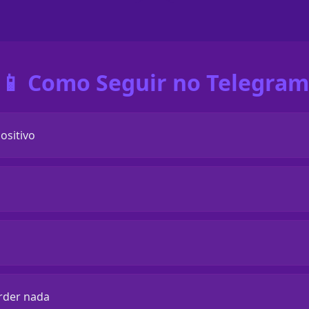
📱 Como Seguir no Telegram
ositivo
"
erder nada