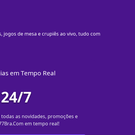
m
, jogos de mesa e crupiês ao vivo, tudo com
cias em Tempo Real
24/7
e todas as novidades, promoções e
77Bra.Com em tempo real!