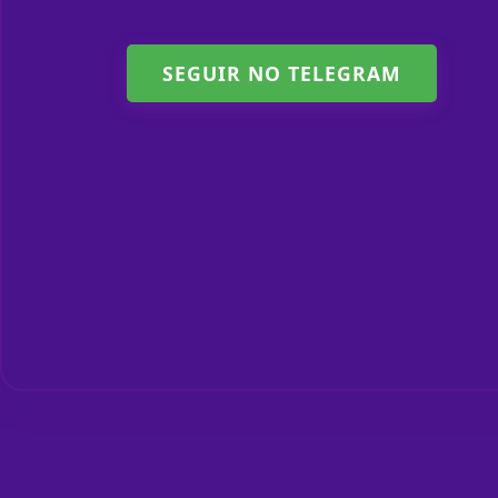
SEGUIR NO TELEGRAM