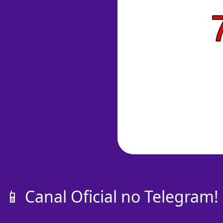
📱 Canal Oficial no Telegram!