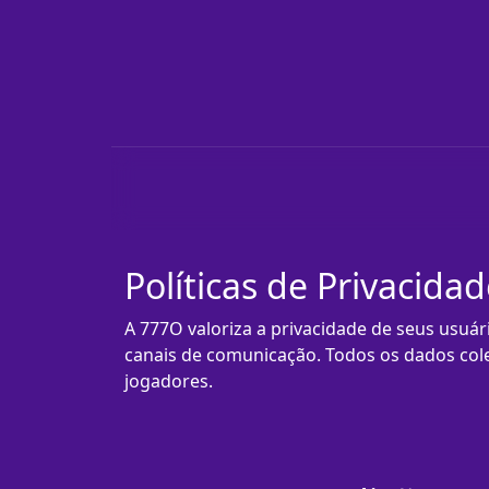
Políticas de Privacida
A 777O valoriza a privacidade de seus usuá
canais de comunicação. Todos os dados cole
jogadores.