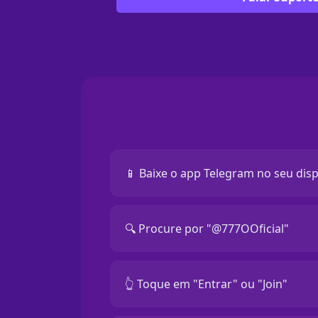
📱 Baixe o app Telegram no seu disp
🔍 Procure por "@777OOficial"
👆 Toque em "Entrar" ou "Join"