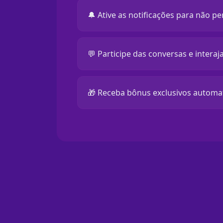
🔔 Ative as notificações para não p
💬 Participe das conversas e interaj
🎁 Receba bônus exclusivos autom