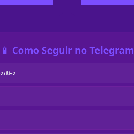
📱 Como Seguir no Telegram
ositivo