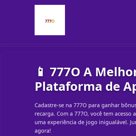
📱 777O A Melho
Plataforma de A
Cadastre-se na 777O para ganhar bônus
recarga. Com a 777O, você tem acesso a
uma experiência de jogo inigualável. J
agora!