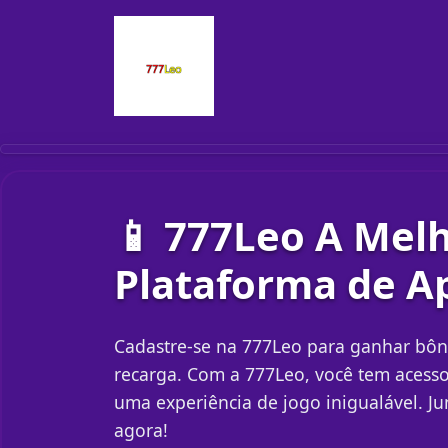
📱 777Leo A Mel
Plataforma de A
Cadastre-se na 777Leo para ganhar bôn
recarga. Com a 777Leo, você tem acesso
uma experiência de jogo inigualável. J
agora!