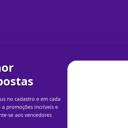
hor
postas
us no cadastro e em cada
 a promoções incríveis e
unte-se aos vencedores