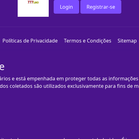
Login
Registrar-se
Políticas de Privacidade
Termos e Condições
Sitemap
de
uários e está empenhada em proteger todas as informações
os coletados são utilizados exclusivamente para fins de m