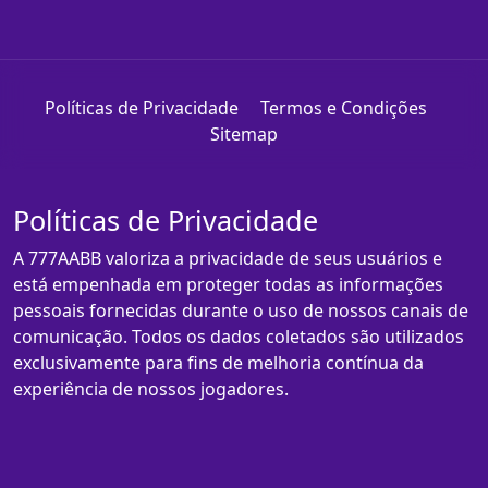
Políticas de Privacidade
Termos e Condições
Sitemap
Políticas de Privacidade
A 777AABB valoriza a privacidade de seus usuários e
está empenhada em proteger todas as informações
pessoais fornecidas durante o uso de nossos canais de
comunicação. Todos os dados coletados são utilizados
exclusivamente para fins de melhoria contínua da
experiência de nossos jogadores.