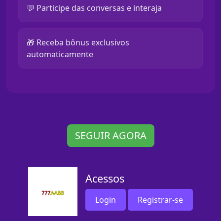
💬 Participe das conversas e interaja
🎁 Receba bônus exclusivos
automaticamente
SEGUIR AGORA
Acessos
Login
Registrar-se