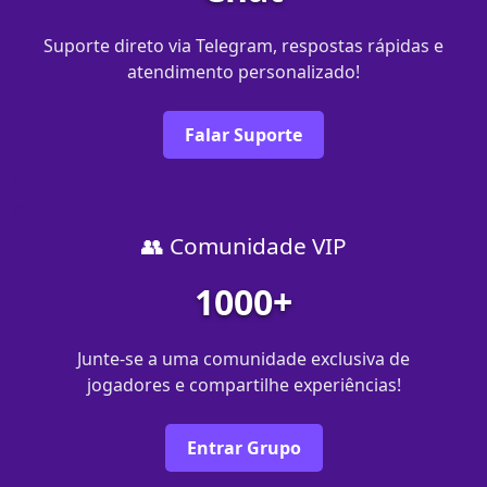
Suporte direto via Telegram, respostas rápidas e
atendimento personalizado!
Falar Suporte
👥 Comunidade VIP
1000+
Junte-se a uma comunidade exclusiva de
jogadores e compartilhe experiências!
Entrar Grupo