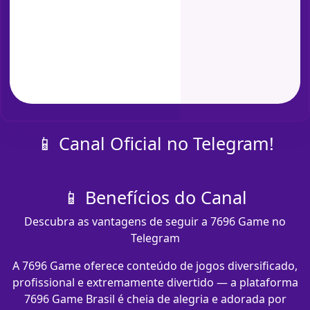
📱 Canal Oficial no Telegram!
📱 Benefícios do Canal
Descubra as vantagens de seguir a 7696 Game no
Telegram
A 7696 Game oferece conteúdo de jogos diversificado,
profissional e extremamente divertido — a plataforma
7696 Game Brasil é cheia de alegria e adorada por