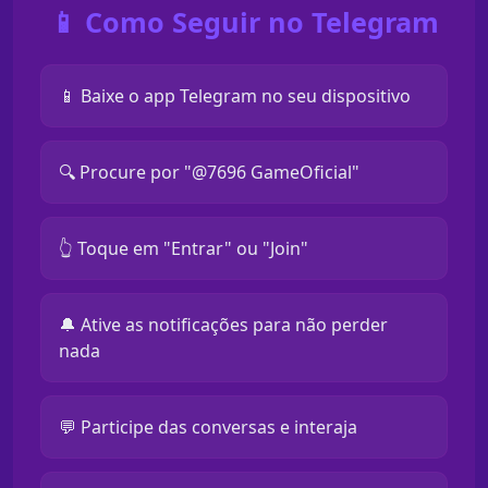
📱 Como Seguir no Telegram
📱 Baixe o app Telegram no seu dispositivo
🔍 Procure por "@7696 GameOficial"
👆 Toque em "Entrar" ou "Join"
🔔 Ative as notificações para não perder
nada
💬 Participe das conversas e interaja