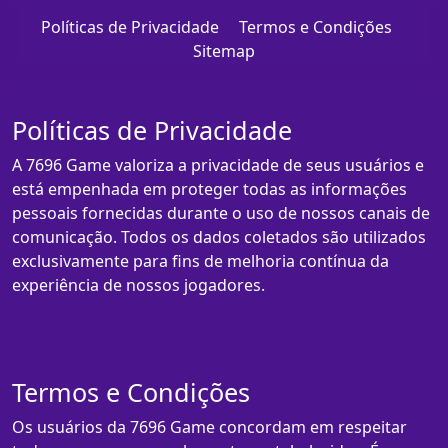
Políticas de Privacidade
Termos e Condições
Sitemap
Políticas de Privacidade
A 7696 Game valoriza a privacidade de seus usuários e
está empenhada em proteger todas as informações
pessoais fornecidas durante o uso de nossos canais de
comunicação. Todos os dados coletados são utilizados
exclusivamente para fins de melhoria contínua da
experiência de nossos jogadores.
Termos e Condições
Os usuários da 7696 Game concordam em respeitar