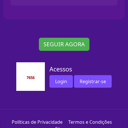
SEGUIR AGORA
Acessos
Login
Registrar-se
Políticas de Privacidade
Termos e Condições