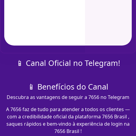
📱 Canal Oficial no Telegram!
📱 Benefícios do Canal
Descubra as vantagens de seguir a 7656 no Telegram
A 7656 faz de tudo para atender a todos os clientes —
com a credibilidade oficial da plataforma 7656 Brasil ,
saques rápidos e bem-vindo à experiência de login na
7656 Brasil !