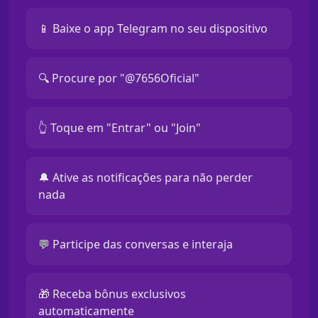
📱 Baixe o app Telegram no seu dispositivo
🔍 Procure por "@7656Oficial"
👆 Toque em "Entrar" ou "Join"
🔔 Ative as notificações para não perder
nada
💬 Participe das conversas e interaja
🎁 Receba bônus exclusivos
automaticamente