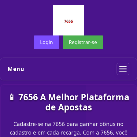
Login
Registrar-se
Menu
📱 7656 A Melhor Plataforma
de Apostas
Cadastre-se na 7656 para ganhar bônus no
cadastro e em cada recarga. Com a 7656, você