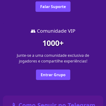
Falar Suporte
👥 Comunidade VIP
1000+
Junte-se a uma comunidade exclusiva de
jogadores e compartilhe experiências!
Entrar Grupo
📱 Como Seguir no Telegram