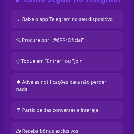
📱 Baixe o app Telegram no seu dispositivo
🔍 Procure por "@6RRrOficial"
👆 Toque em "Entrar" ou "Join"
🔔 Ative as notificações para não perder
nada
💬 Participe das conversas e interaja
🎁 Receba bônus exclusivos