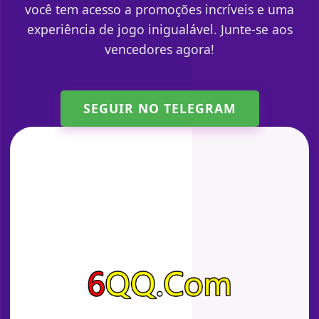
você tem acesso a promoções incríveis e uma
experiência de jogo inigualável. Junte-se aos
vencedores agora!
SEGUIR NO TELEGRAM