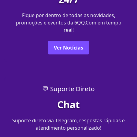
Fique por dentro de todas as novidades,
promoções e eventos da 6QQ.Com em tempo
real!
Ver Notícias
💬 Suporte Direto
Chat
Suporte direto via Telegram, respostas rápidas e
atendimento personalizado!