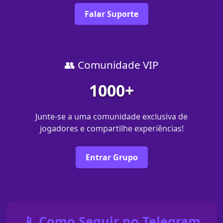
Falar Suporte
👥 Comunidade VIP
1000+
Junte-se a uma comunidade exclusiva de
jogadores e compartilhe experiências!
Entrar Grupo
📱 Como Seguir no Telegram