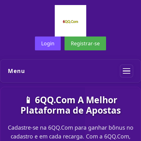
Login
Registrar-se
Menu
📱 6QQ.Com A Melhor
Plataforma de Apostas
Cadastre-se na 6QQ.Com para ganhar bônus no
cadastro e em cada recarga. Com a 6QQ.Com,