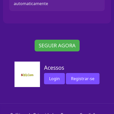
automaticamente
SEGUIR AGORA
Acessos
Login
Registrar-se