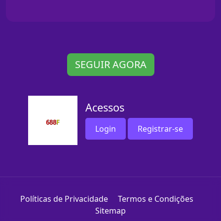
SEGUIR AGORA
Acessos
Login
Registrar-se
Políticas de Privacidade
Termos e Condições
Sitemap