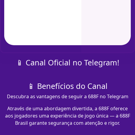
📱 Canal Oficial no Telegram!
📱 Benefícios do Canal
Descubra as vantagens de seguir a 688F no Telegram
Através de uma abordagem divertida, a 688F oferece
aos jogadores uma experiência de jogo única — a 688F
Brasil garante segurança com atenção e rigor.