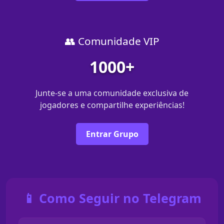
👥 Comunidade VIP
1000+
Junte-se a uma comunidade exclusiva de
jogadores e compartilhe experiências!
Entrar Grupo
📱 Como Seguir no Telegram