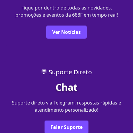
Fique por dentro de todas as novidades,
promoções e eventos da 688F em tempo real!
Ver Notícias
💬 Suporte Direto
Chat
Suporte direto via Telegram, respostas rápidas e
atendimento personalizado!
Falar Suporte