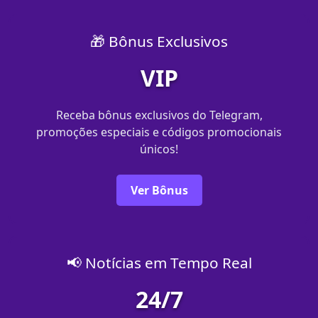
🎁 Bônus Exclusivos
VIP
Receba bônus exclusivos do Telegram,
promoções especiais e códigos promocionais
únicos!
Ver Bônus
📢 Notícias em Tempo Real
24/7