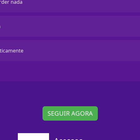
erder nada
a
aticamente
SEGUIR AGORA