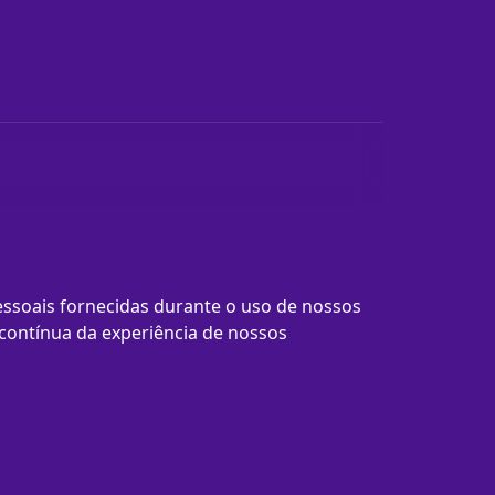
essoais fornecidas durante o uso de nossos
 contínua da experiência de nossos