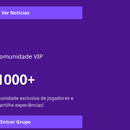
Ver Notícias
Comunidade VIP
1000+
unidade exclusiva de jogadores e
rtilhe experiências!
Entrar Grupo