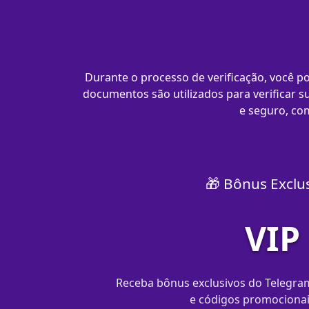
Durante o processo de verificação, você p
documentos são utilizados para verificar s
e seguro, co
🎁 Bônus Exclu
VIP
Receba bônus exclusivos do Telegra
e códigos promocionai