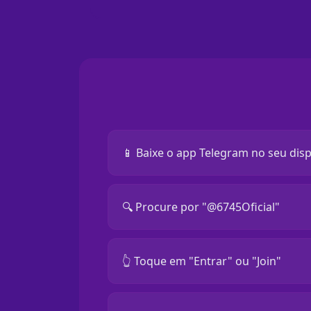
📱 Baixe o app Telegram no seu disp
🔍 Procure por "@6745Oficial"
👆 Toque em "Entrar" ou "Join"