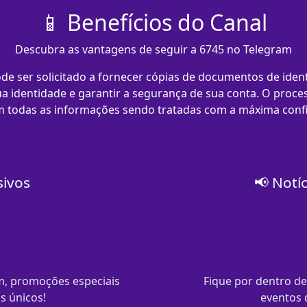
📱 Benefícios do Canal
Descubra as vantagens de seguir a 6745 no Telegram
ode ser solicitado a fornecer cópias de documentos de ide
ua identidade e garantir a segurança de sua conta. O proc
m todas as informações sendo tratadas com a máxima confi
sivos
📢 Notí
m, promoções especiais
Fique por dentro d
s únicos!
eventos 