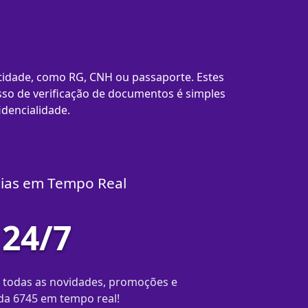
ntidade, como RG, CNH ou passaporte. Estes
esso de verificação de documentos é simples
dencialidade.
cias em Tempo Real
24/7
e todas as novidades, promoções e
da 6745 em tempo real!