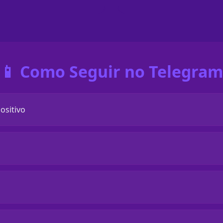
📱 Como Seguir no Telegram
ositivo