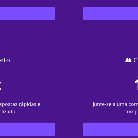
reto
👥 
t
espostas rápidas e
Junte-se a uma com
lizado!
compa
e