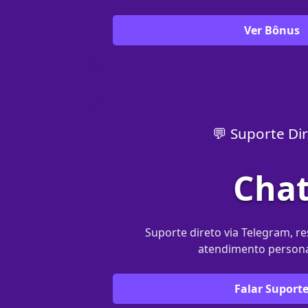
Ver Bônus
💬 Suporte Di
Cha
Suporte direto via Telegram, r
atendimento persona
Falar Suport