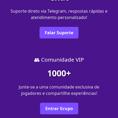
Suporte direto via Telegram, respostas rápidas e
atendimento personalizado!
Falar Suporte
👥 Comunidade VIP
1000+
Junte-se a uma comunidade exclusiva de
jogadores e compartilhe experiências!
Entrar Grupo