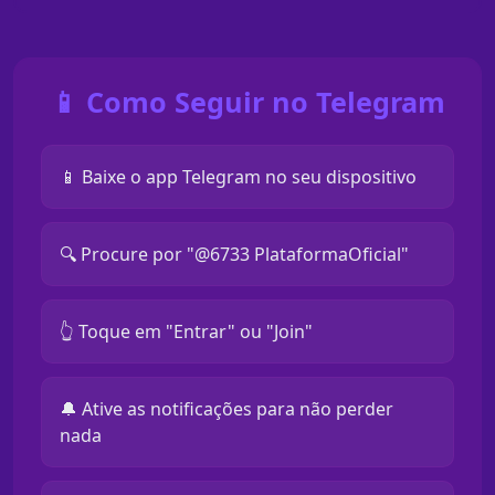
📱 Como Seguir no Telegram
📱 Baixe o app Telegram no seu dispositivo
🔍 Procure por "@6733 PlataformaOficial"
👆 Toque em "Entrar" ou "Join"
🔔 Ative as notificações para não perder
nada