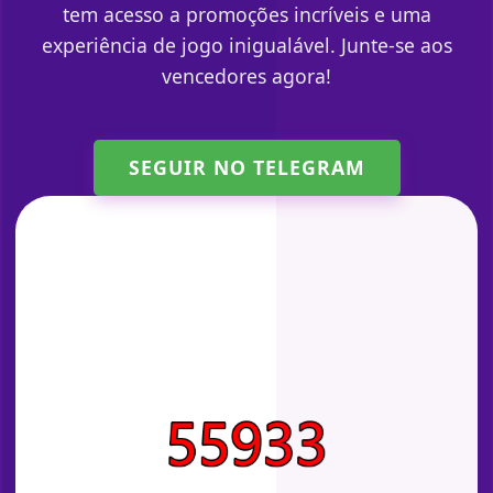
tem acesso a promoções incríveis e uma
experiência de jogo inigualável. Junte-se aos
vencedores agora!
SEGUIR NO TELEGRAM