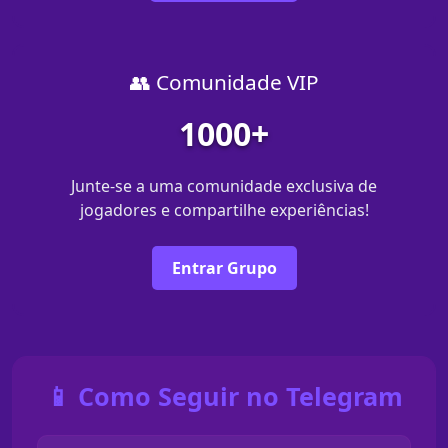
👥 Comunidade VIP
1000+
Junte-se a uma comunidade exclusiva de
jogadores e compartilhe experiências!
Entrar Grupo
📱 Como Seguir no Telegram