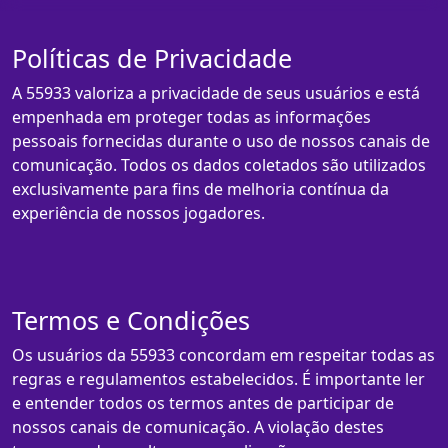
Políticas de Privacidade
A 55933 valoriza a privacidade de seus usuários e está
empenhada em proteger todas as informações
pessoais fornecidas durante o uso de nossos canais de
comunicação. Todos os dados coletados são utilizados
exclusivamente para fins de melhoria contínua da
experiência de nossos jogadores.
Termos e Condições
Os usuários da 55933 concordam em respeitar todas as
regras e regulamentos estabelecidos. É importante ler
e entender todos os termos antes de participar de
nossos canais de comunicação. A violação destes