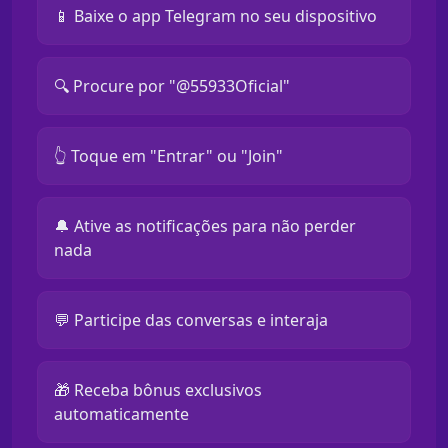
📱 Baixe o app Telegram no seu dispositivo
🔍 Procure por "@55933Oficial"
👆 Toque em "Entrar" ou "Join"
🔔 Ative as notificações para não perder
nada
💬 Participe das conversas e interaja
🎁 Receba bônus exclusivos
automaticamente