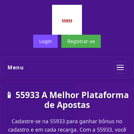
Login
Registrar-se
Menu
📱 55933 A Melhor Plataforma
de Apostas
Cadastre-se na 55933 para ganhar bônus no
cadastro e em cada recarga. Com a 55933, você