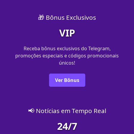
🎁 Bônus Exclusivos
VIP
Receba bônus exclusivos do Telegram,
promoções especiais e códigos promocionais
únicos!
Ver Bônus
📢 Notícias em Tempo Real
24/7