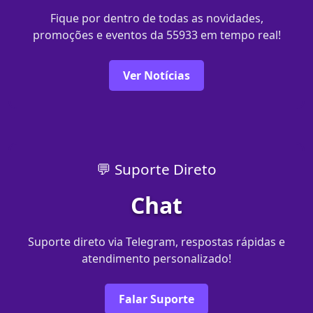
Fique por dentro de todas as novidades,
promoções e eventos da 55933 em tempo real!
Ver Notícias
💬 Suporte Direto
Chat
Suporte direto via Telegram, respostas rápidas e
atendimento personalizado!
Falar Suporte