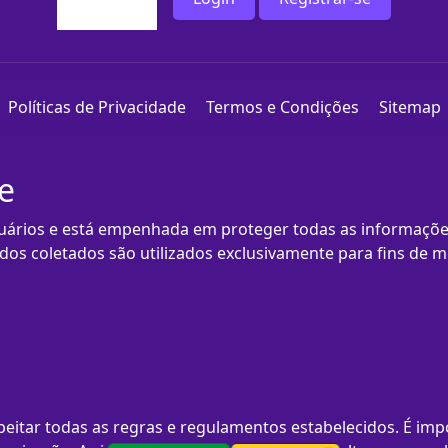
Políticas de Privacidade
Termos e Condições
Sitemap
de
suários e está empenhada em proteger todas as informaçõe
os coletados são utilizados exclusivamente para fins de m
itar todas as regras e regulamentos estabelecidos. É impo