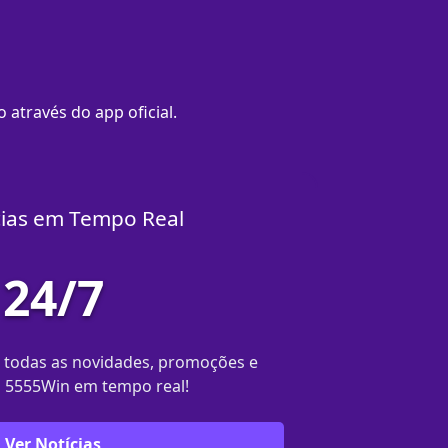
através do app oficial.
cias em Tempo Real
24/7
e todas as novidades, promoções e
 5555Win em tempo real!
Ver Notícias