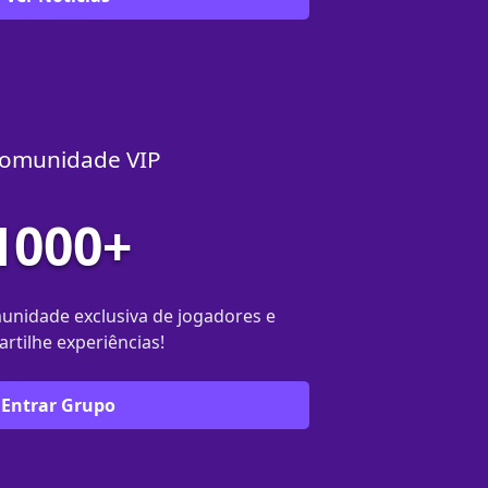
Comunidade VIP
1000+
unidade exclusiva de jogadores e
rtilhe experiências!
Entrar Grupo