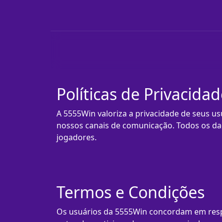
Políticas de Privacida
A 5555Win valoriza a privacidade de seus u
nossos canais de comunicação. Todos os dad
jogadores.
Termos e Condições
Os usuários da 5555Win concordam em respe