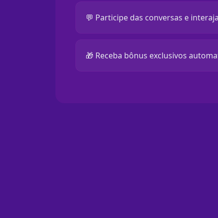
💬 Participe das conversas e interaj
🎁 Receba bônus exclusivos autom