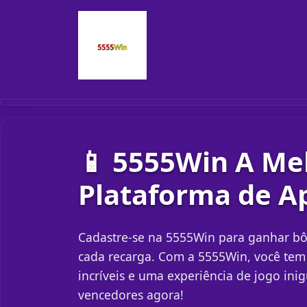
📱 5555Win A Me
Plataforma de A
Cadastre-se na 5555Win para ganhar bô
cada recarga. Com a 5555Win, você tem
incríveis e uma experiência de jogo inig
vencedores agora!