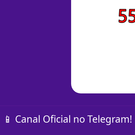
📱 Canal Oficial no Telegram!