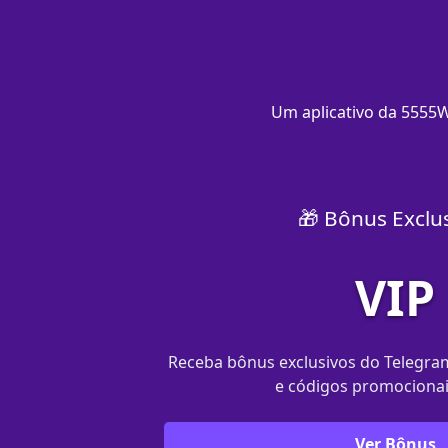
Um aplicativo da 5555W
🎁 Bônus Exclu
VIP
Receba bônus exclusivos do Telegra
e códigos promocionai
Ver Bônus