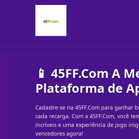
📱 45FF.Com A M
Plataforma de A
Cadastre-se na 45FF.Com para ganhar b
cada recarga. Com a 45FF.Com, você te
incríveis e uma experiência de jogo inig
vencedores agora!