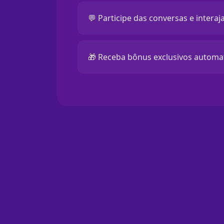
💬 Participe das conversas e interaj
🎁 Receba bônus exclusivos autom