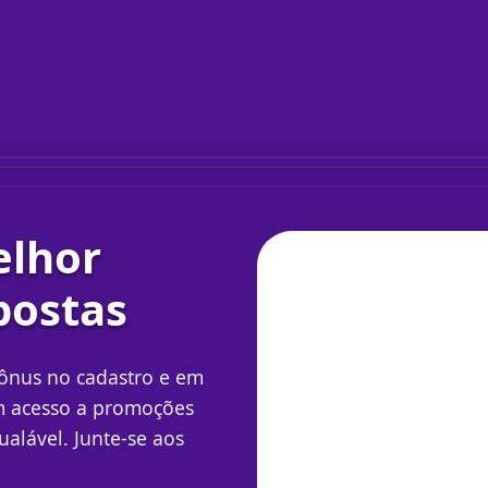
elhor
postas
ônus no cadastro e em
m acesso a promoções
ualável. Junte-se aos