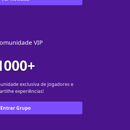
Comunidade VIP
1000+
unidade exclusiva de jogadores e
rtilhe experiências!
Entrar Grupo