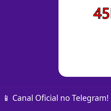
📱 Canal Oficial no Telegram!