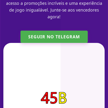
acesso a promoções incríveis e uma experiência
de jogo inigualável. Junte-se aos vencedores
agora!
SEGUIR NO TELEGRAM