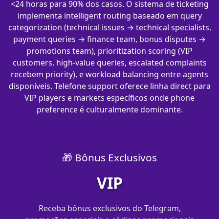
<24 horas para 90% dos casos. O sistema de ticketing
implementa intelligent routing baseado em query
categorization (technical issues → technical specialists,
payment queries → finance team, bonus disputes →
promotions team), prioritization scoring (VIP
customers, high-value queries, escalated complaints
recebem priority), e workload balancing entre agents
disponíveis. Telefone support oferece linha direct para
VIP players e markets específicos onde phone
preference é culturalmente dominante.
🎁 Bônus Exclusivos
VIP
Receba bônus exclusivos do Telegram,