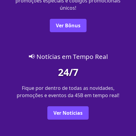
promoções especiais e códigos promocionais
únicos!
Ver Bônus
📢 Notícias em Tempo Real
24/7
Fique por dentro de todas as novidades,
promoções e eventos da 45B em tempo real!
Ver Notícias