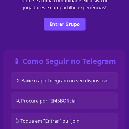
Junte-se a uma comunidade exclusiva de
jogadores e compartilhe experiências!
Entrar Grupo
📱 Como Seguir no Telegram
📱 Baixe o app Telegram no seu dispositivo
🔍 Procure por "@45BOficial"
👆 Toque em "Entrar" ou "Join"