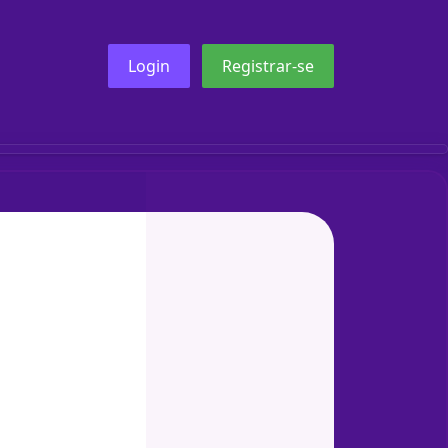
Login
Registrar-se