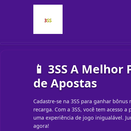
📱 3SS A Melhor 
de Apostas
Cadastre-se na 3SS para ganhar bônus 
recarga. Com a 3SS, você tem acesso a 
uma experiência de jogo inigualável. J
agora!