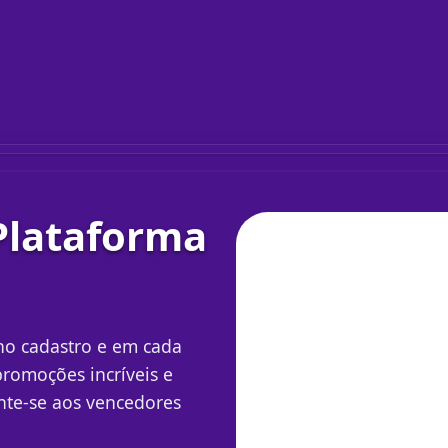
Plataforma
no cadastro e em cada
promoções incríveis e
unte-se aos vencedores