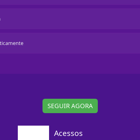
a
aticamente
SEGUIR AGORA
Acessos