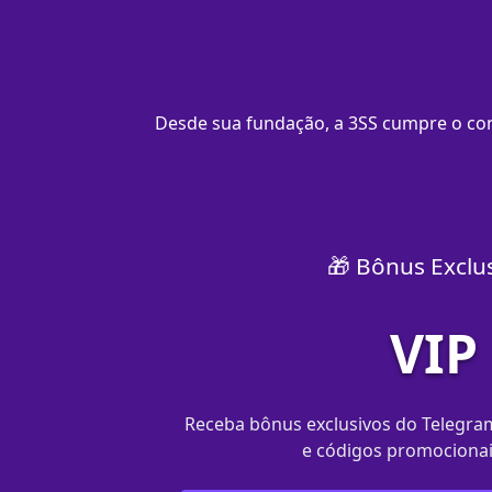
Desde sua fundação, a 3SS cumpre o com
🎁 Bônus Exclu
VIP
Receba bônus exclusivos do Telegra
e códigos promocionai