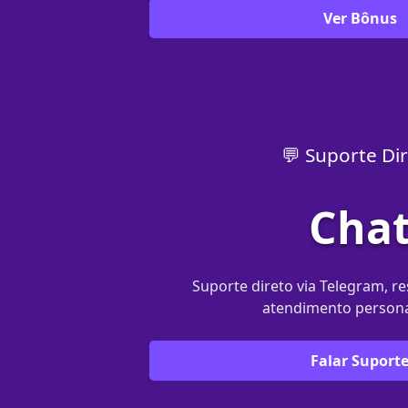
Ver Bônus
💬 Suporte Di
Cha
Suporte direto via Telegram, r
atendimento persona
Falar Suport