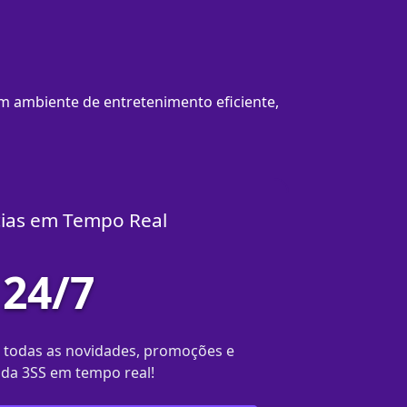
m ambiente de entretenimento eficiente,
cias em Tempo Real
24/7
e todas as novidades, promoções e
 da 3SS em tempo real!