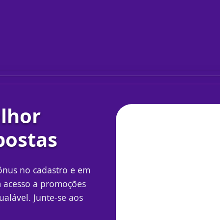
lhor
postas
ônus no cadastro e em
m acesso a promoções
ualável. Junte-se aos