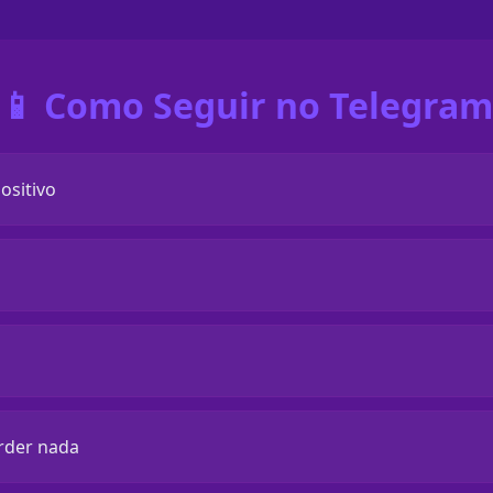
📱 Como Seguir no Telegram
ositivo
erder nada