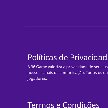
Políticas de Privacida
A 36 Game valoriza a privacidade de seus 
nossos canais de comunicação. Todos os dad
jogadores.
Termos e Condições