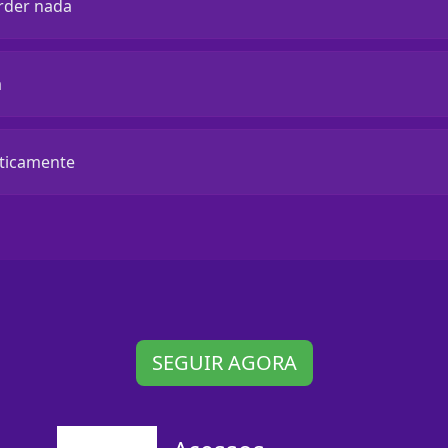
erder nada
a
aticamente
SEGUIR AGORA