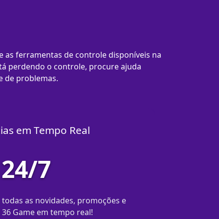
e as ferramentas de controle disponíveis na
stá perdendo o controle, procure ajuda
e de problemas.
cias em Tempo Real
24/7
e todas as novidades, promoções e
 36 Game em tempo real!