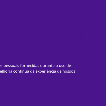
s pessoais fornecidas durante o uso de
elhoria contínua da experiência de nossos