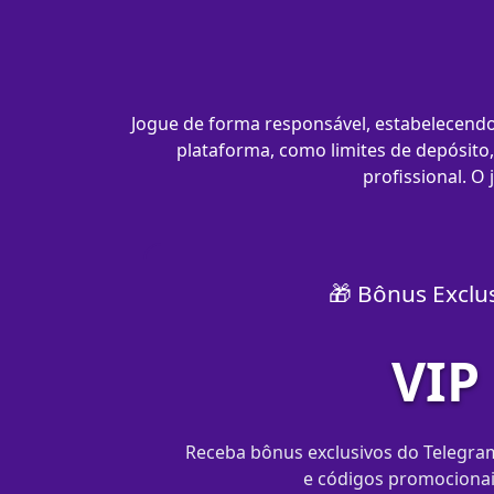
Jogue de forma responsável, estabelecendo 
plataforma, como limites de depósito,
profissional. 
🎁 Bônus Exclu
VIP
Receba bônus exclusivos do Telegra
e códigos promocionai