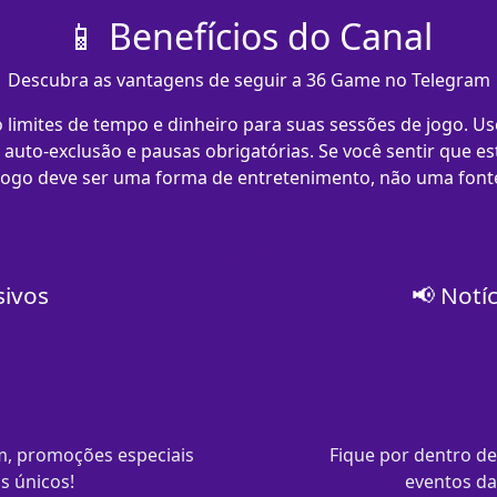
📱 Benefícios do Canal
Descubra as vantagens de seguir a 36 Game no Telegram
limites de tempo e dinheiro para suas sessões de jogo. Us
 auto-exclusão e pausas obrigatórias. Se você sentir que e
O jogo deve ser uma forma de entretenimento, não uma font
sivos
📢 Notí
m, promoções especiais
Fique por dentro d
s únicos!
eventos da