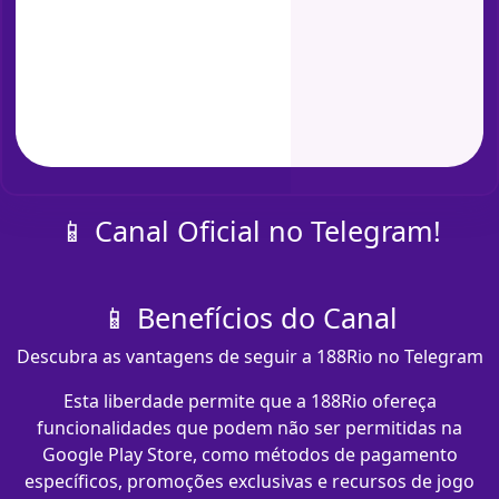
📱 Canal Oficial no Telegram!
📱 Benefícios do Canal
Descubra as vantagens de seguir a 188Rio no Telegram
Esta liberdade permite que a 188Rio ofereça
funcionalidades que podem não ser permitidas na
Google Play Store, como métodos de pagamento
específicos, promoções exclusivas e recursos de jogo