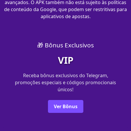
avançados. O APK também não está sujeito às políticas
de conteúdo da Google, que podem ser restritivas para
aplicativos de apostas.
🎁 Bônus Exclusivos
VIP
Receba bônus exclusivos do Telegram,
promoções especiais e códigos promocionais
únicos!
Ver Bônus