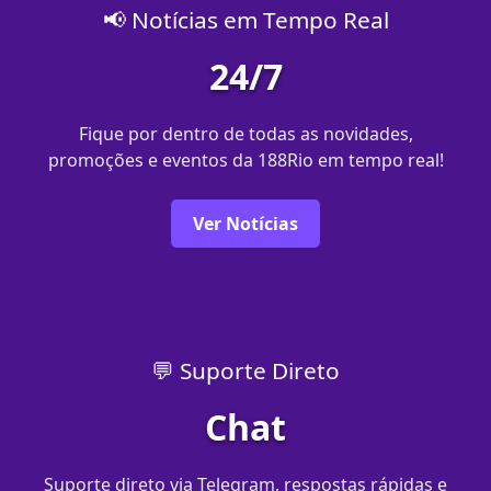
📢 Notícias em Tempo Real
24/7
Fique por dentro de todas as novidades,
promoções e eventos da 188Rio em tempo real!
Ver Notícias
💬 Suporte Direto
Chat
Suporte direto via Telegram, respostas rápidas e