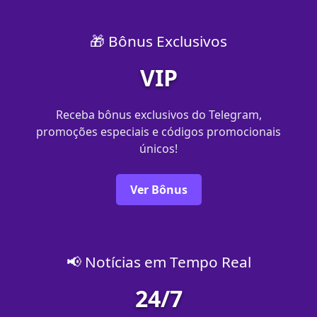
🎁 Bônus Exclusivos
VIP
Receba bônus exclusivos do Telegram,
promoções especiais e códigos promocionais
únicos!
Ver Bônus
📢 Notícias em Tempo Real
24/7