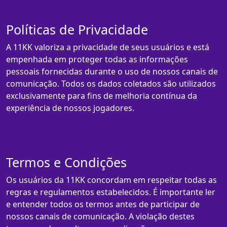
Políticas de Privacidade
A 11KK valoriza a privacidade de seus usuários e está
empenhada em proteger todas as informações
pessoais fornecidas durante o uso de nossos canais de
comunicação. Todos os dados coletados são utilizados
exclusivamente para fins de melhoria contínua da
experiência de nossos jogadores.
Termos e Condições
Os usuários da 11KK concordam em respeitar todas as
regras e regulamentos estabelecidos. É importante ler
e entender todos os termos antes de participar de
nossos canais de comunicação. A violação destes