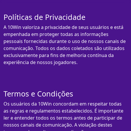
Políticas de Privacidade
A 10Win valoriza a privacidade de seus usuários e está
empenhada em proteger todas as informações
pessoais fornecidas durante o uso de nossos canais de
comunicação. Todos os dados coletados são utilizados
exclusivamente para fins de melhoria contínua da
experiência de nossos jogadores.
Termos e Condições
Os usuários da 10Win concordam em respeitar todas
as regras e regulamentos estabelecidos. É importante
ler e entender todos os termos antes de participar de
nossos canais de comunicação. A violação destes