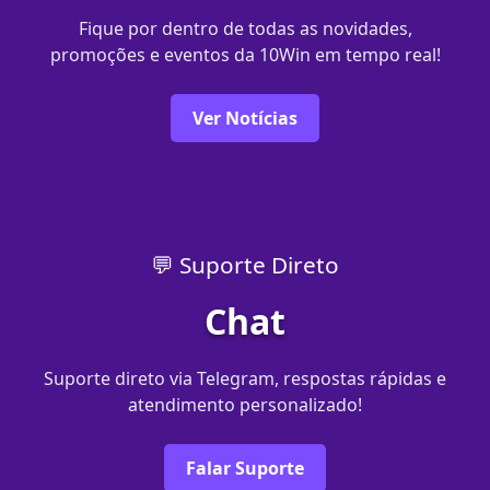
Fique por dentro de todas as novidades,
promoções e eventos da 10Win em tempo real!
Ver Notícias
💬 Suporte Direto
Chat
Suporte direto via Telegram, respostas rápidas e
atendimento personalizado!
Falar Suporte