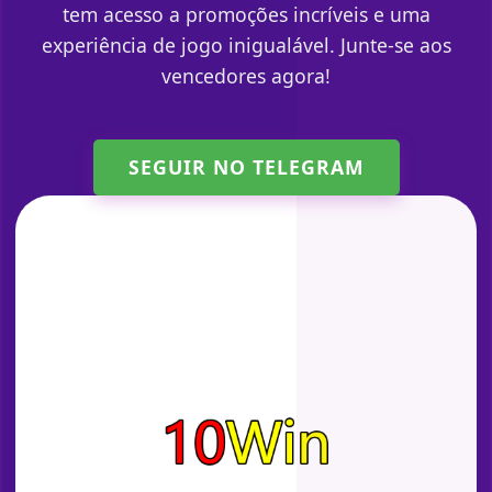
tem acesso a promoções incríveis e uma
experiência de jogo inigualável. Junte-se aos
vencedores agora!
SEGUIR NO TELEGRAM