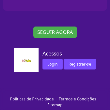
SEGUIR AGORA
Acessos
Login
Registrar-se
Políticas de Privacidade
Termos e Condições
Sitemap