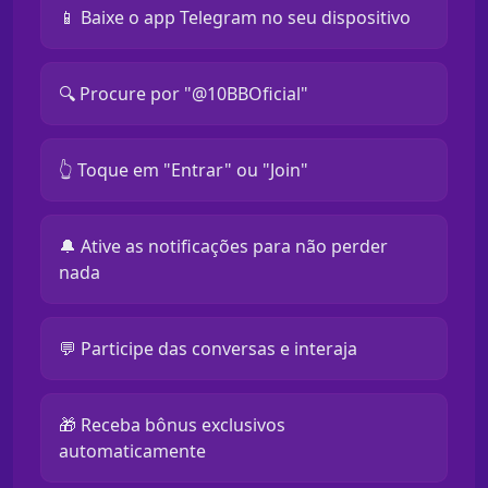
📱 Baixe o app Telegram no seu dispositivo
🔍 Procure por "@10BBOficial"
👆 Toque em "Entrar" ou "Join"
🔔 Ative as notificações para não perder
nada
💬 Participe das conversas e interaja
🎁 Receba bônus exclusivos
automaticamente