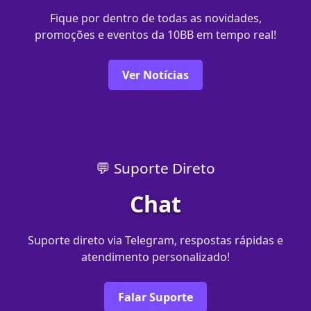
Fique por dentro de todas as novidades,
promoções e eventos da 10BB em tempo real!
Ver Notícias
💬 Suporte Direto
Chat
Suporte direto via Telegram, respostas rápidas e
atendimento personalizado!
Falar Suporte