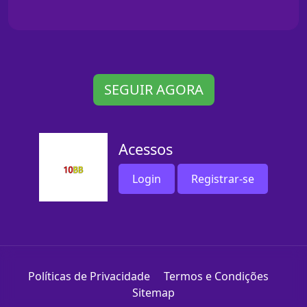
SEGUIR AGORA
Acessos
Login
Registrar-se
Políticas de Privacidade
Termos e Condições
Sitemap